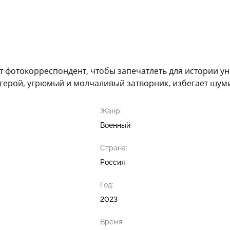
т фотокорреспондент, чтобы запечатлеть для истории ун
ерой, угрюмый и молчаливый затворник, избегает шумих
Жанр:
Военный
Страна:
Россия
Год:
2023
Время: