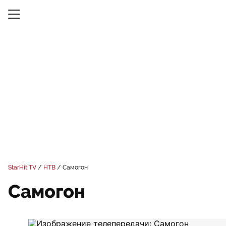
StarHit TV
НТВ
Самогон
Самогон