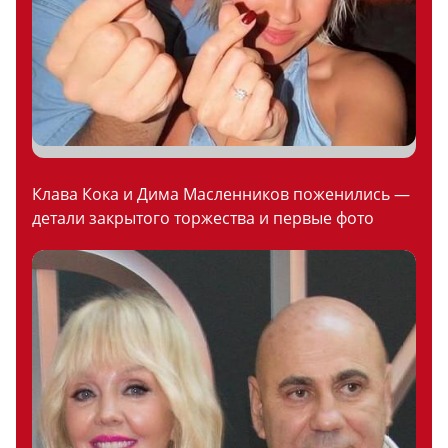
Клава Кока и Дима Масленников поженились —
детали закрытого торжества и первые фото