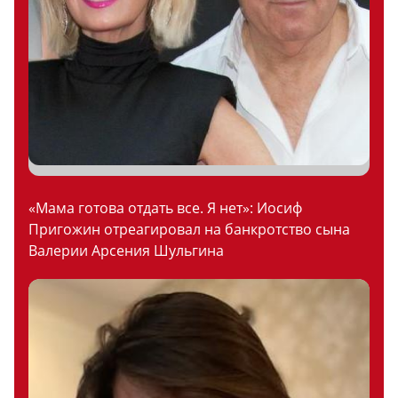
«Мама готова отдать все. Я нет»: Иосиф
Пригожин отреагировал на банкротство сына
Валерии Арсения Шульгина