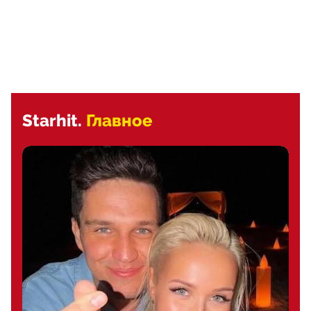
Starhit.
Главное