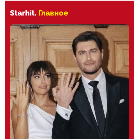
Starhit.
Главное