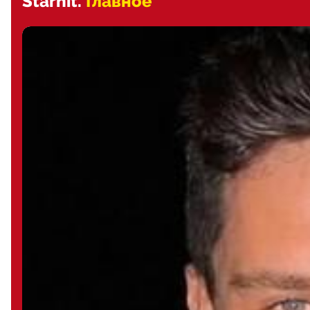
Starhit.
Главное