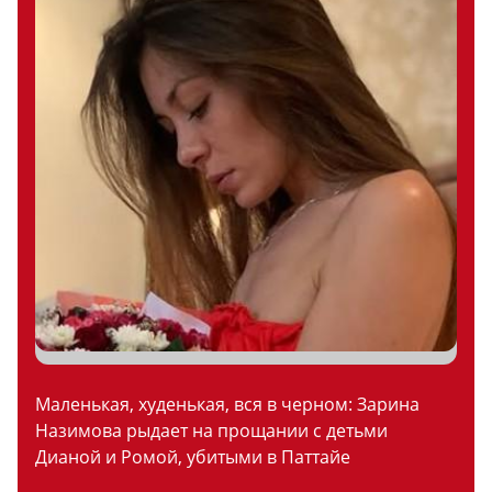
Маленькая, худенькая, вся в черном: Зарина
Назимова рыдает на прощании с детьми
Дианой и Ромой, убитыми в Паттайе