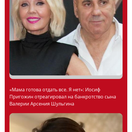
«Мама готова отдать все. Я нет»: Иосиф
Пригожин отреагировал на банкротство сына
Валерии Арсения Шульгина