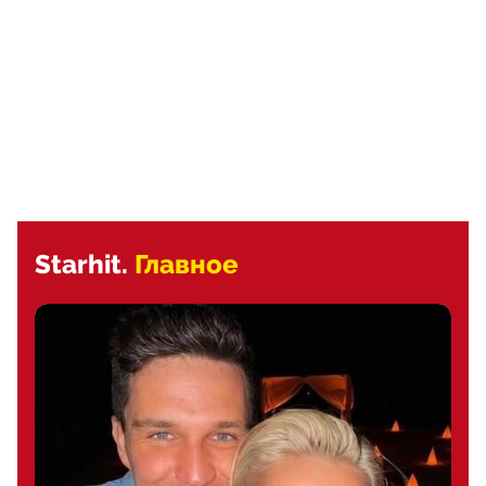
Starhit.
Главное