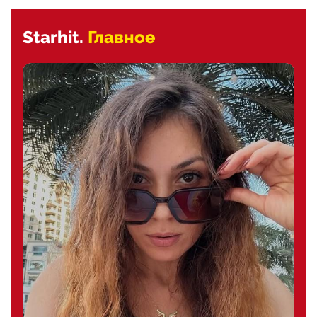
Starhit.
Главное