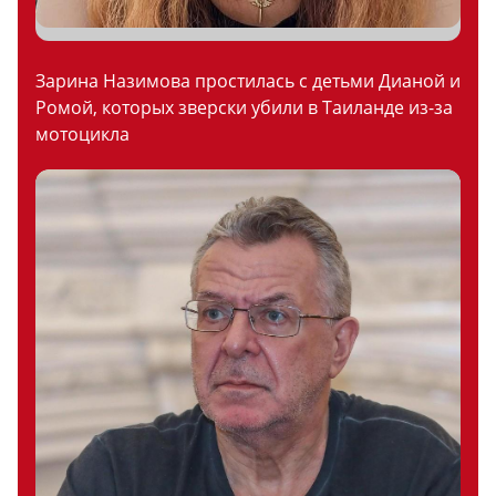
Зарина Назимова простилась с детьми Дианой и
Ромой, которых зверски убили в Таиланде из-за
мотоцикла