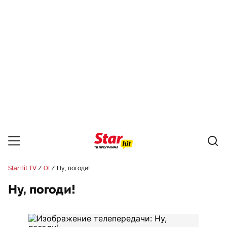
StarHit TV
О!
Ну, погоди!
Ну, погоди!