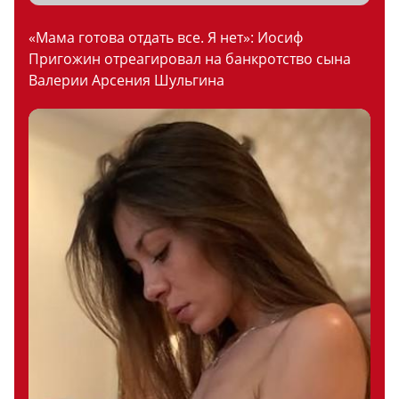
«Мама готова отдать все. Я нет»: Иосиф
Пригожин отреагировал на банкротство сына
Валерии Арсения Шульгина