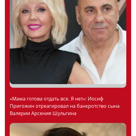
«Мама готова отдать все. Я нет»: Иосиф
Пригожин отреагировал на банкротство сына
Валерии Арсения Шульгина