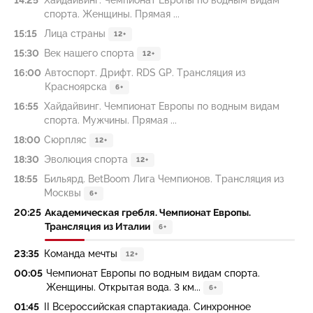
14:25
Хайдайвинг. Чемпионат Европы по водным видам
спорта. Женщины. Прямая ...
15:15
Лица страны
12+
15:30
Век нашего спорта
12+
16:00
Автоспорт. Дрифт. RDS GP. Трансляция из
Красноярска
6+
16:55
Хайдайвинг. Чемпионат Европы по водным видам
спорта. Мужчины. Прямая ...
18:00
Сюрпляс
12+
18:30
Эволюция спорта
12+
18:55
Бильярд. BetBoom Лига Чемпионов. Трансляция из
Москвы
6+
20:25
Академическая гребля. Чемпионат Европы.
Трансляция из Италии
6+
23:35
Команда мечты
12+
00:05
Чемпионат Европы по водным видам спорта.
Женщины. Открытая вода. 3 км...
6+
01:45
II Всероссийская спартакиада. Синхронное