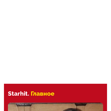
Starhit.
Главное