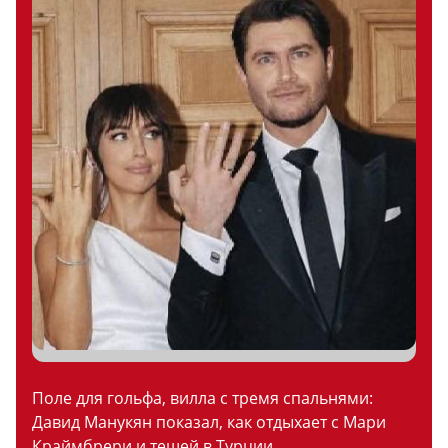
Поле для гольфа, вилла с тремя спальнями:
Давид Манукян показал, как отдыхает с Мари
Краймбрери и тещей в Турции