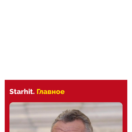
Starhit.
Главное