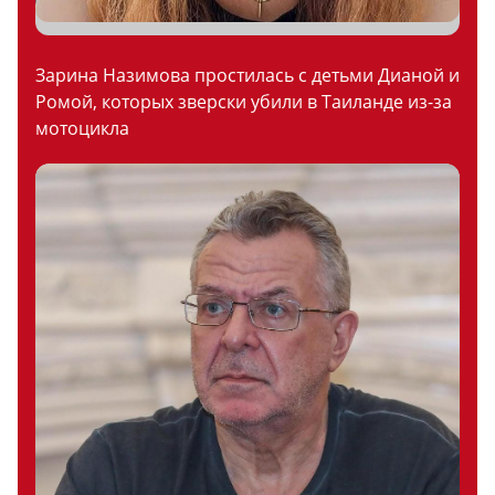
Зарина Назимова простилась с детьми Дианой и
Ромой, которых зверски убили в Таиланде из-за
мотоцикла