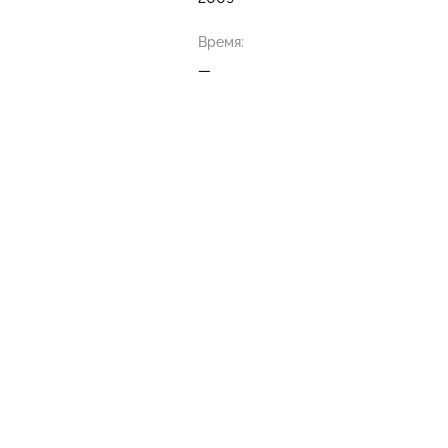
Время:
—