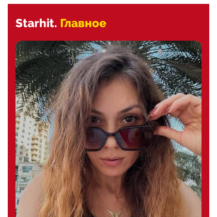
Starhit.
Главное