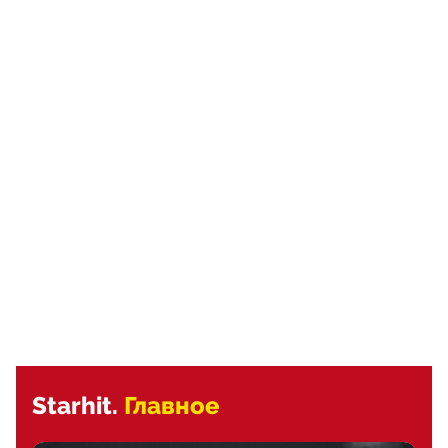
Starhit.
Главное