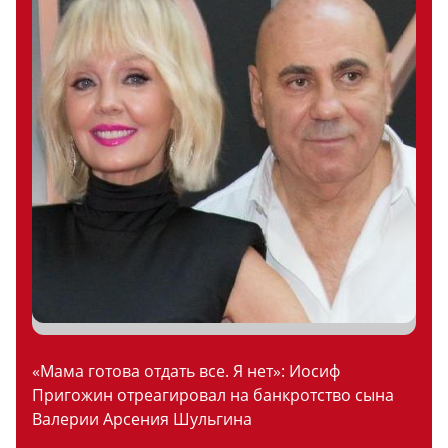
«Мама готова отдать все. Я нет»: Иосиф
Пригожин отреагировал на банкротство сына
Валерии Арсения Шульгина