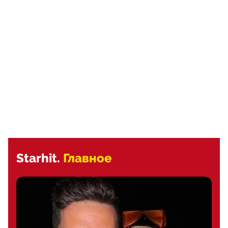
Starhit.
Главное