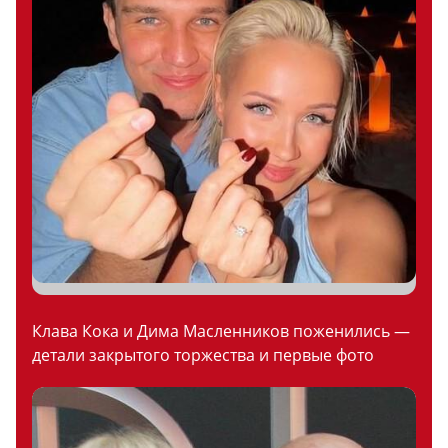
Клава Кока и Дима Масленников поженились —
детали закрытого торжества и первые фото