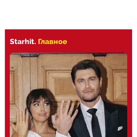
Starhit.
Главное