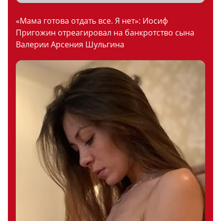
«Мама готова отдать все. Я нет»: Иосиф
Пригожин отреагировал на банкротство сына
Валерии Арсения Шульгина