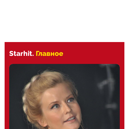
Starhit.
Главное