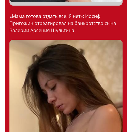
«Мама готова отдать все. Я нет»: Иосиф
Пригожин отреагировал на банкротство сына
Валерии Арсения Шульгина