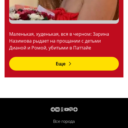
Маленькая, худенькая, вся в черном: Зарина
Назимова рыдает на прощании с детьми
Дианой и Ромой, убитыми в Паттайе
Еще
Все города