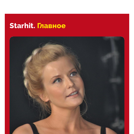
Starhit.
Главное