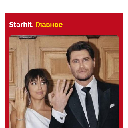
Starhit.
Главное