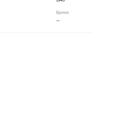
Время:
—