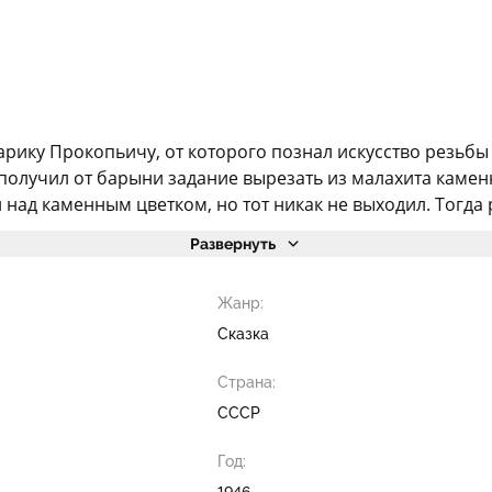
тарику Прокопьичу, от которого познал искусство резьбы
получил от барыни задание вырезать из малахита каменн
 над каменным цветком, но тот никак не выходил. Тогда р
Развернуть
Жанр:
Сказка
Страна:
СССР
Год:
1946