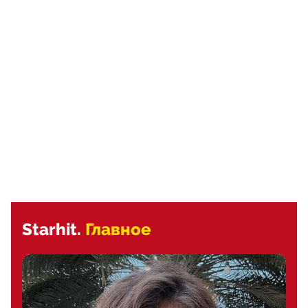
Starhit.
Главное