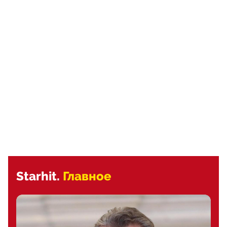
Starhit.
Главное