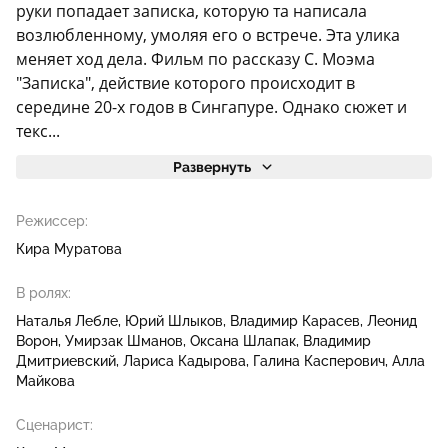
руки попадает записка, которую та написала
возлюбленному, умоляя его о встрече. Эта улика
меняет ход дела. Фильм по рассказу С. Моэма
"Записка", действие которого происходит в
середине 20-х годов в Сингапуре. Однако сюжет и
текс...
Развернуть
Режиссер:
Кира Муратова
В ролях:
Наталья Лебле
Юрий Шлыков
Владимир Карасев
Леонид
Ворон
Умирзак Шманов
Оксана Шлапак
Владимир
Дмитриевский
Лариса Кадырова
Галина Касперович
Алла
Майкова
Сценарист: