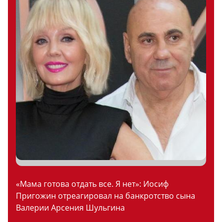
«Мама готова отдать все. Я нет»: Иосиф
Пригожин отреагировал на банкротство сына
Валерии Арсения Шульгина