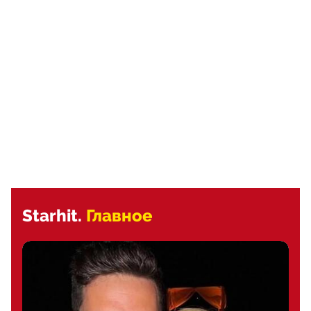
Starhit.
Главное