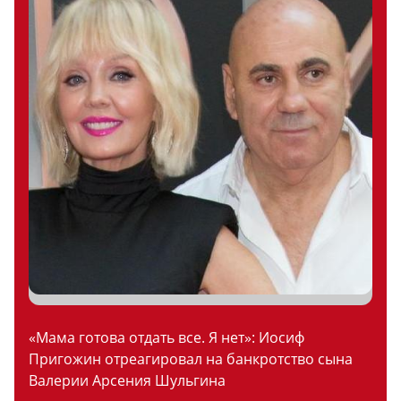
«Мама готова отдать все. Я нет»: Иосиф
Пригожин отреагировал на банкротство сына
Валерии Арсения Шульгина