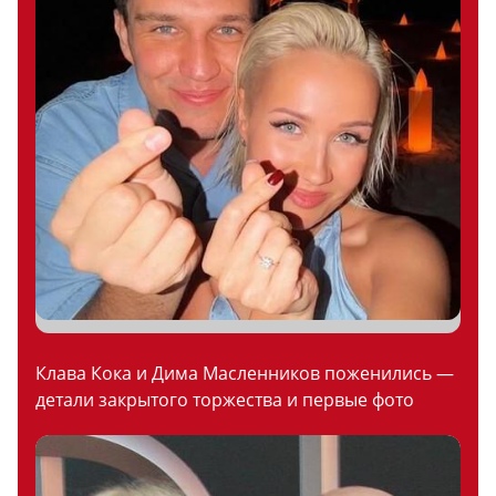
Клава Кока и Дима Масленников поженились —
детали закрытого торжества и первые фото