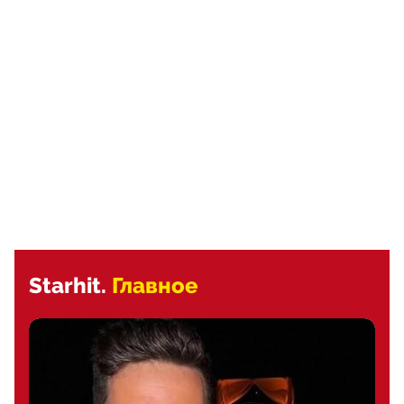
Starhit.
Главное