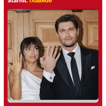
Starhit.
Главное