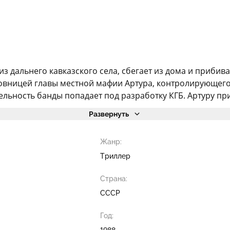
а из дальнего кавказского села, сбегает из дома и приб
овницей главы местной мафии Артура, контролирующег
ельность банды попадает под разработку КГБ. Артуру прих
Развернуть
Жанр:
Триллер
Страна:
СССР
Год:
1988