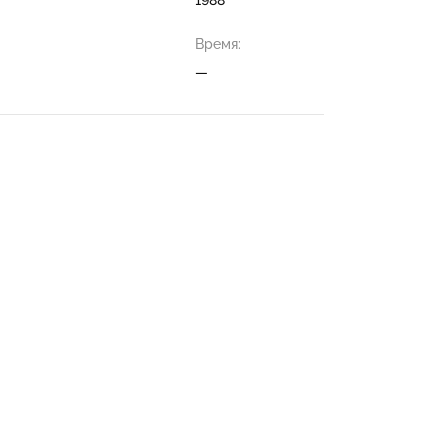
Время:
—