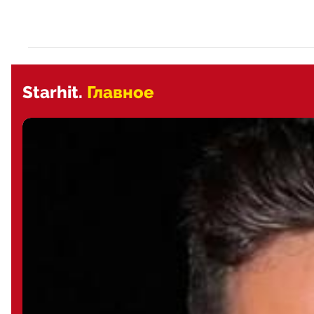
Starhit.
Главное