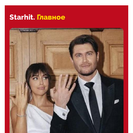
Starhit.
Главное