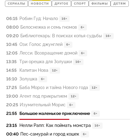
СЕРИАЛЫ
НОВОСТИ
ДРУГОЕ
СПОРТ
ФИЛЬМЫ
ДЕТЯМ
06:15
Робин Гуд: Начало
16+
08:00
Белоснежка и семь гномов
6+
09:20
Библиотекарь: В поисках копья судьбы
16+
10:45
Ози: Голос джунглей
6+
12:05
Лесси. Возвращение домой
6+
13:35
Три орешка для Золушки
16+
14:55
Капитан Нова
12+
16:10
Золушка
6+
17:25
Баба Мороз и тайна Нового года
12+
19:00
Агент под прикрытием
12+
20:25
Изумительный Морис
6+
21:55
Большое маленькое приключение
6+
23:15
Нелли Рапп: Как поймать монстра
16+
00:40
Пес-самурай и город кошек
6+