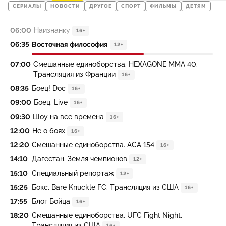
СЕРИАЛЫ
НОВОСТИ
ДРУГОЕ
СПОРТ
ФИЛЬМЫ
ДЕТЯМ
06:00
Наизнанку
16+
06:35
Восточная философия
12+
07:00
Смешанные единоборства. HEXAGONE MMA 40.
Трансляция из Франции
16+
08:35
Боец! Doc
16+
09:00
Боец. Live
16+
09:30
Шоу на все времена
16+
12:00
Не о боях
16+
12:20
Смешанные единоборства. ACA 154
16+
14:10
Дагестан. Земля чемпионов
12+
15:10
Специальный репортаж
12+
15:25
Бокс. Bare Knuckle FC. Трансляция из США
16+
17:55
Блог Бойца
16+
18:20
Смешанные единоборства. UFC Fight Night.
Трансляция из США
16+