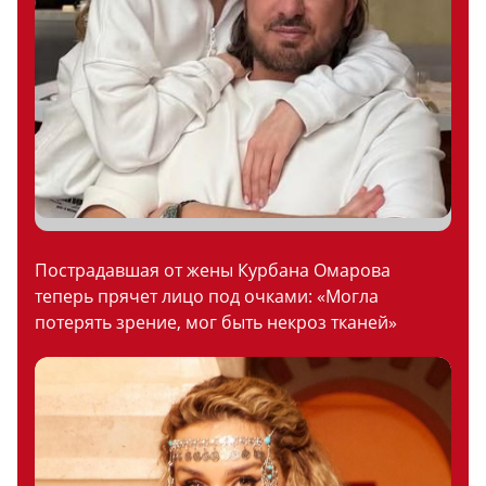
Пострадавшая от жены Курбана Омарова
теперь прячет лицо под очками: «Могла
потерять зрение, мог быть некроз тканей»