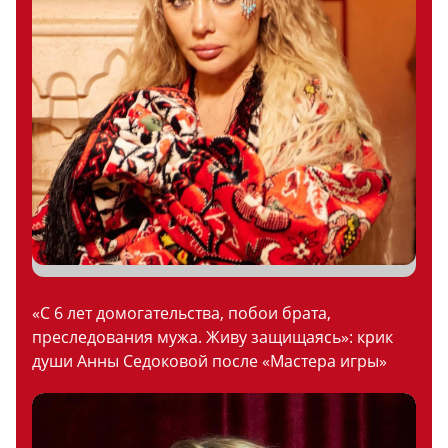
«С 6 лет домогательства, побои брата,
преследования мужа. Живу защищаясь»: крик
души Анны Седоковой после «Мастера игры»