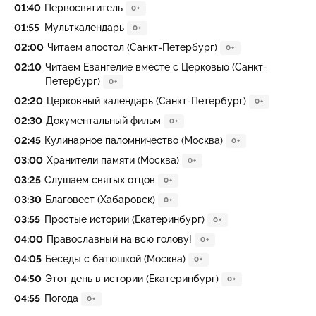
01:40
Первосвятитель
0+
01:55
Мульткалендарь
0+
02:00
Читаем апостол (Санкт-Петербург)
0+
02:10
Читаем Евангелие вместе с Церковью (Санкт-
Петербург)
0+
02:20
Церковный календарь (Санкт-Петербург)
0+
02:30
Документальный фильм
0+
02:45
Кулинарное паломничество (Москва)
0+
03:00
Хранители памяти (Москва)
0+
03:25
Слушаем святых отцов
0+
03:30
Благовест (Хабаровск)
0+
03:55
Простые истории (Екатеринбург)
0+
04:00
Православный на всю голову!
0+
04:05
Беседы с батюшкой (Москва)
0+
04:50
Этот день в истории (Екатеринбург)
0+
04:55
Погода
0+