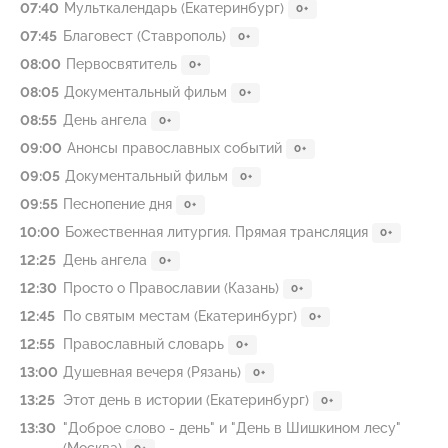
07:40
Мульткалендарь (Екатеринбург)
0+
07:45
Благовест (Ставрополь)
0+
08:00
Первосвятитель
0+
08:05
Документальный фильм
0+
08:55
День ангела
0+
09:00
Анонсы православных событий
0+
09:05
Документальный фильм
0+
09:55
Песнопение дня
0+
10:00
Божественная литургия. Прямая трансляция
0+
12:25
День ангела
0+
12:30
Просто о Православии (Казань)
0+
12:45
По святым местам (Екатеринбург)
0+
12:55
Православный словарь
0+
13:00
Душевная вечеря (Рязань)
0+
13:25
Этот день в истории (Екатеринбург)
0+
13:30
"Доброе слово - день" и "День в Шишкином лесу"