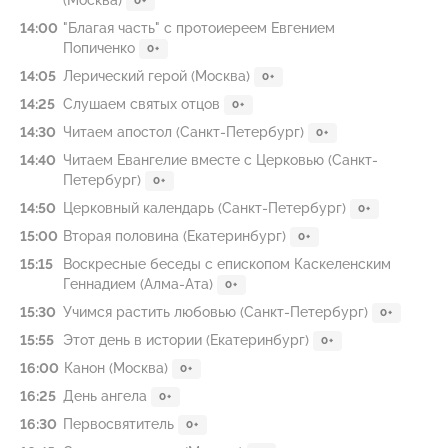
(Москва)
0+
14:00
"Благая часть" с протоиереем Евгением
Попиченко
0+
14:05
Лерический герой (Москва)
0+
14:25
Слушаем святых отцов
0+
14:30
Читаем апостол (Санкт-Петербург)
0+
14:40
Читаем Евангелие вместе с Церковью (Санкт-
Петербург)
0+
14:50
Церковный календарь (Санкт-Петербург)
0+
15:00
Вторая половина (Екатеринбург)
0+
15:15
Воскресные беседы с епископом Каскеленским
Геннадием (Алма-Ата)
0+
15:30
Учимся растить любовью (Санкт-Петербург)
0+
15:55
Этот день в истории (Екатеринбург)
0+
16:00
Канон (Москва)
0+
16:25
День ангела
0+
16:30
Первосвятитель
0+