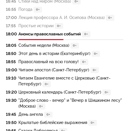
16:45
Стихи над миром (Москва)
0+
16:55
Погода
0+
17:00
Лекция профессора А. И. Осипова (Москва)
0+
17:55
Простые истории
0+
18:00
Анонсы православных событий
0+
18:05
События недели (Москва)
0+
18:50
Этот день в истории (Екатеринбург)
0+
18:55
Православный на всю голову!
0+
19:00
Читаем апостол (Санкт-Петербург)
0+
19:10
Читаем Евангелие вместе с Церковью (Санкт-
Петербург)
0+
19:20
Церковный календарь (Санкт-Петербург)
0+
19:30
"Доброе слово - вечер" и "Вечер в Шишкином лесу"
(Москва)
0+
19:45
День ангела
0+
19:50
Крылатые библейские выражения
0+
19:55
Сказки Добролесья
0+