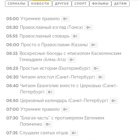
СЕРИАЛЫ
НОВОСТИ
ДРУГОЕ
СПОРТ
ФИЛЬМЫ
ДЕТЯМ
05:00
Утреннее правило
0+
05:30
Православный взгляд (Томск)
0+
05:55
Православный словарь
0+
06:00
Просто о Православии (Казань)
0+
06:15
Воскресные беседы с епископом Каскеленским
Геннадием (Алма-Ата)
0+
06:25
Простые истории (Екатеринбург)
0+
06:30
Читаем апостол (Санкт-Петербург)
0+
06:40
Читаем Евангелие вместе с Церковью (Санкт-
Петербург)
0+
06:50
Церковный календарь (Санкт-Петербург)
0+
07:00
Утреннее правило
0+
07:30
"Благая часть" с протоиереем Евгением
Попиченко
0+
07:35
Слушаем святых отцов
0+