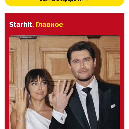
Starhit.
Главное