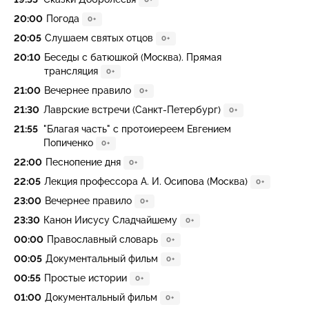
20:00
Погода
0+
20:05
Слушаем святых отцов
0+
20:10
Беседы с батюшкой (Москва). Прямая
трансляция
0+
21:00
Вечернее правило
0+
21:30
Лаврские встречи (Санкт-Петербург)
0+
21:55
"Благая часть" с протоиереем Евгением
Попиченко
0+
22:00
Песнопение дня
0+
22:05
Лекция профессора А. И. Осипова (Москва)
0+
23:00
Вечернее правило
0+
23:30
Канон Иисусу Сладчайшему
0+
00:00
Православный словарь
0+
00:05
Документальный фильм
0+
00:55
Простые истории
0+
01:00
Документальный фильм
0+