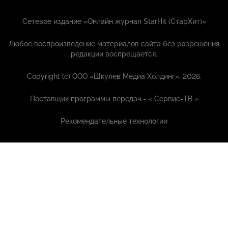
Сетевое издание «Онлайн журнал StarHit (СтарХит)»
Любое воспроизведение материалов сайта без разрешения
редакции воспрещается.
Copyright (с) ООО «Шкулёв Медиа Холдинг», 2026.
Поставщик программы передач - «
Сервис-ТВ
»
Рекомендательные технологии