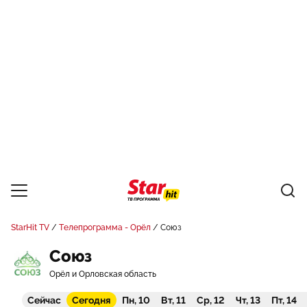
StarHit TV
Телепрограмма - Орёл
Союз
Союз
Орёл и Орловская область
Сейчас
Сегодня
Пн, 10
Вт, 11
Ср, 12
Чт, 13
Пт, 14