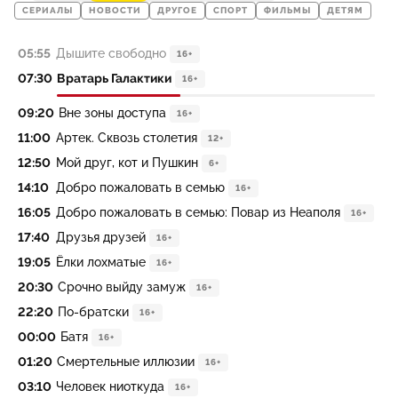
СЕРИАЛЫ
НОВОСТИ
ДРУГОЕ
СПОРТ
ФИЛЬМЫ
ДЕТЯМ
05:55
Дышите свободно
16+
07:30
Вратарь Галактики
16+
09:20
Вне зоны доступа
16+
11:00
Артек. Сквозь столетия
12+
12:50
Мой друг, кот и Пушкин
6+
14:10
Добро пожаловать в семью
16+
16:05
Добро пожаловать в семью: Повар из Неаполя
16+
17:40
Друзья друзей
16+
19:05
Ёлки лохматые
16+
20:30
Срочно выйду замуж
16+
22:20
По-братски
16+
00:00
Батя
16+
01:20
Смертельные иллюзии
16+
03:10
Человек ниоткуда
16+