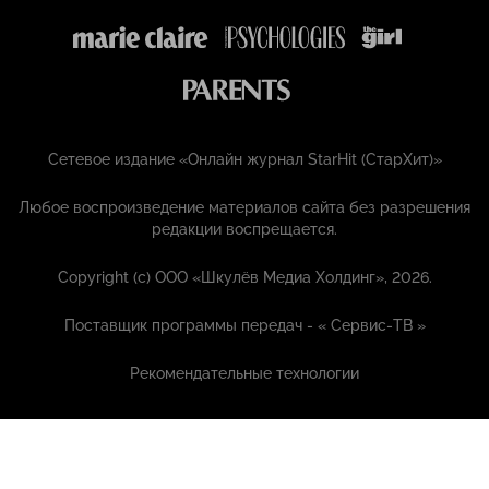
Сетевое издание «Онлайн журнал StarHit (СтарХит)»
Любое воспроизведение материалов сайта без разрешения
редакции воспрещается.
Copyright (с) ООО «Шкулёв Медиа Холдинг», 2026.
Поставщик программы передач - «
Сервис-ТВ
»
Рекомендательные технологии