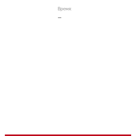
Время:
—