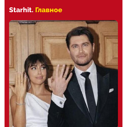
Starhit.
Главное