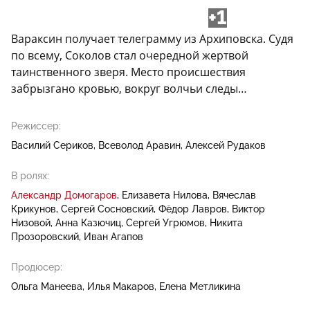
+1
Вараксин получает телеграмму из Архиповска. Судя
по всему, Соколов стал очередной жертвой
таинственного зверя. Место происшествия
забрызгано кровью, вокруг волчьи следы…
Режиссер:
Василий Сериков
Всеволод Аравин
Алексей Рудаков
В ролях:
Александр Домогаров
Елизавета Нилова
Вячеслав
Крикунов
Сергей Сосновский
Фёдор Лавров
Виктор
Низовой
Анна Казючиц
Сергей Угрюмов
Никита
Прозоровский
Иван Агапов
Продюсер:
Ольга Манеева
Илья Макаров
Елена Метликина