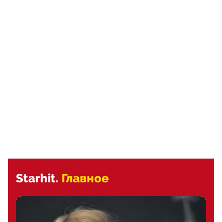
Starhit.
Главное