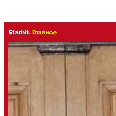
Starhit.
Главное