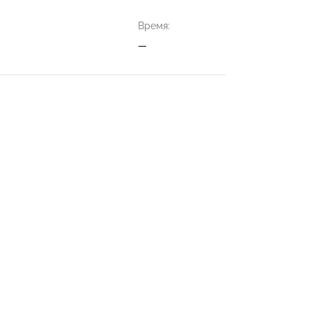
Время:
—