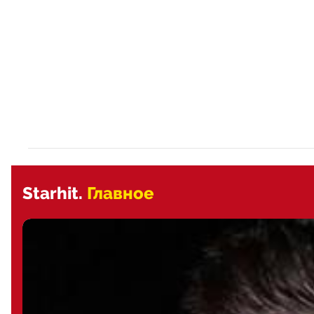
Starhit.
Главное