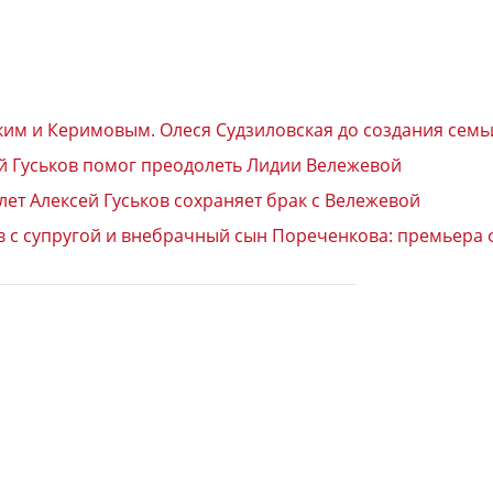
ским и Керимовым. Олеся Судзиловская до создания семь
ей Гуськов помог преодолеть Лидии Вележевой
лет Алексей Гуськов сохраняет брак с Вележевой
ов с супругой и внебрачный сын Пореченкова: премьера 