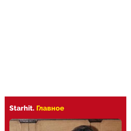
Starhit.
Главное