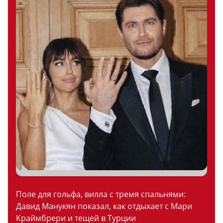
Поле для гольфа, вилла с тремя спальнями:
Давид Манукян показал, как отдыхает с Мари
Краймбрери и тещей в Турции