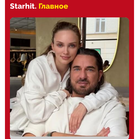
Starhit.
Главное