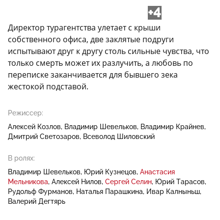
+4
Директор турагентства улетает с крыши
собственного офиса, две заклятые подруги
испытывают друг к другу столь сильные чувства, что
только смерть может их разлучить, а любовь по
переписке заканчивается для бывшего зека
жестокой подставой.
Режиссер:
Алексей Козлов
Владимир Шевельков
Владимир Крайнев
Дмитрий Светозаров
Всеволод Шиловский
В ролях:
Владимир Шевельков
Юрий Кузнецов
Анастасия
Мельникова
Алексей Нилов
Сергей Селин
Юрий Тарасов
Рудольф Фурманов
Наталья Парашкина
Ивар Калныньш
Валерий Дегтярь