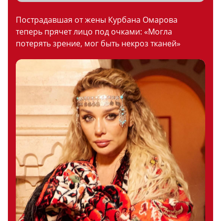
Пострадавшая от жены Курбана Омарова
теперь прячет лицо под очками: «Могла
потерять зрение, мог быть некроз тканей»