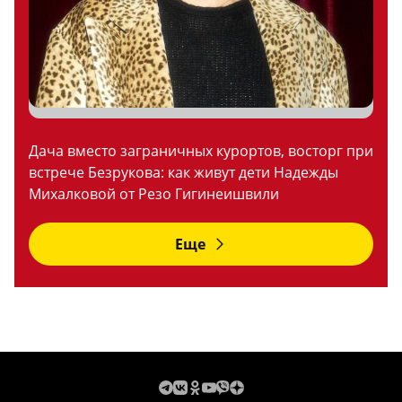
Дача вместо заграничных курортов, восторг при
встрече Безрукова: как живут дети Надежды
Михалковой от Резо Гигинеишвили
Еще