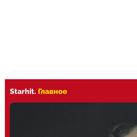
Starhit.
Главное