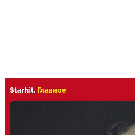
Starhit.
Главное