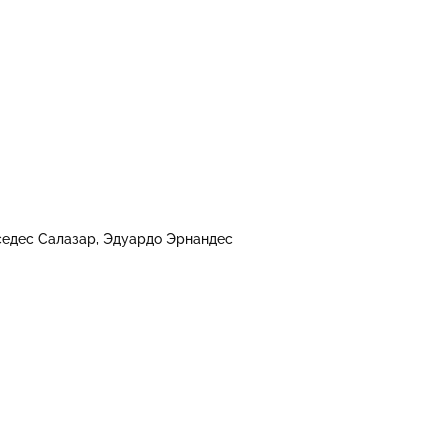
едес Салазар
Эдуардо Эрнандес