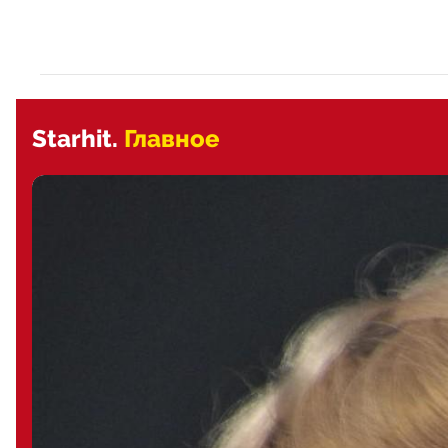
Starhit.
Главное