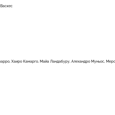
 Васкес
варро
Хаиро Камарго
Майа Ландабуру
Алехандро Муньос
Мерс