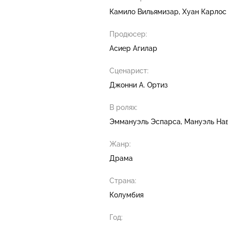
Камило Вильямизар
Хуан Карлос
Продюсер:
Асиер Агилар
Сценарист:
Джонни А. Ортиз
В ролях:
Эммануэль Эспарса
Мануэль На
Жанр:
Драма
Страна:
Колумбия
Год: