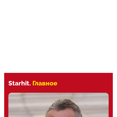
Starhit.
Главное