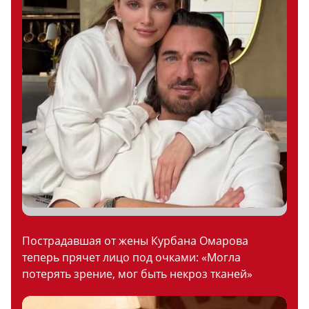
Пострадавшая от жены Курбана Омарова
теперь прячет лицо под очками: «Могла
потерять зрение, мог быть некроз тканей»