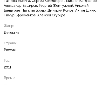
Татьяна Михина
Сергей Холмогоров
Михаил Багдасаров
Александр Баширов
Георгий Жемчужный
Николай
Бандурин
Наталья Бордо
Дмитрий Комов
Антон Ескин
Тимур Ефременков
Алексей Огурцов
Жанр:
Детектив
Страна:
Россия
Год:
2011
Время:
—