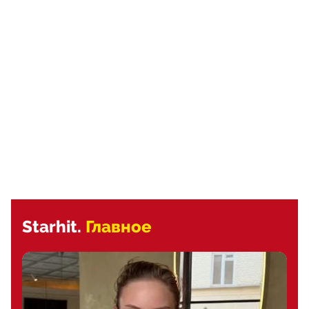
Starhit.
Главное