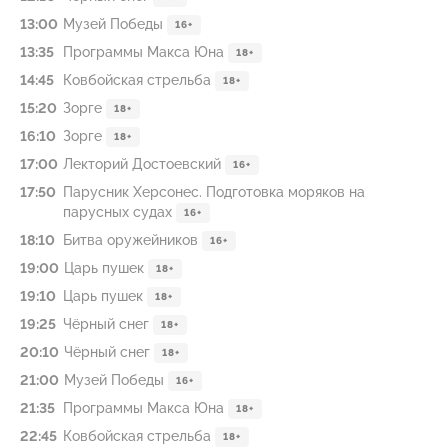
13:00
Музей Победы
16+
13:35
Программы Макса Юна
18+
14:45
Ковбойская стрельба
18+
15:20
Зорге
18+
16:10
Зорге
18+
17:00
Лекторий Достоевский
16+
17:50
Парусник Херсонес. Подготовка моряков на
парусных судах
16+
18:10
Битва оружейников
16+
19:00
Царь пушек
18+
19:10
Царь пушек
18+
19:25
Чёрный снег
18+
20:10
Чёрный снег
18+
21:00
Музей Победы
16+
21:35
Программы Макса Юна
18+
22:45
Ковбойская стрельба
18+