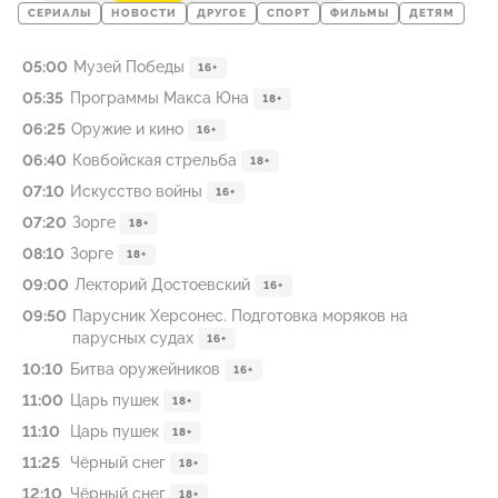
СЕРИАЛЫ
НОВОСТИ
ДРУГОЕ
СПОРТ
ФИЛЬМЫ
ДЕТЯМ
05:00
Музей Победы
16+
05:35
Программы Макса Юна
18+
06:25
Оружие и кино
16+
06:40
Ковбойская стрельба
18+
07:10
Искусство войны
16+
07:20
Зорге
18+
08:10
Зорге
18+
09:00
Лекторий Достоевский
16+
09:50
Парусник Херсонес. Подготовка моряков на
парусных судах
16+
10:10
Битва оружейников
16+
11:00
Царь пушек
18+
11:10
Царь пушек
18+
11:25
Чёрный снег
18+
12:10
Чёрный снег
18+