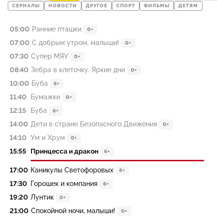
СЕРИАЛЫ
НОВОСТИ
ДРУГОЕ
СПОРТ
ФИЛЬМЫ
ДЕТЯМ
05:00
Ранние пташки
0+
07:00
С добрым утром, малыши!
0+
07:30
Супер МЯУ
0+
08:40
Зебра в клеточку. Яркие дни
0+
10:00
Буба
6+
11:40
Бумажки
0+
12:15
Буба
6+
14:00
Дети в стране Безопасного Движения
0+
14:10
Ум и Хрум
0+
15:55
Принцесса и дракон
6+
17:00
Каникулы Светофоровых
6+
17:30
Горошек и компания
6+
19:20
Лунтик
0+
21:00
Спокойной ночи, малыши!
0+