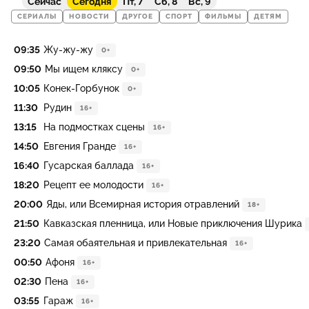
Сейчас
Сегодня
Пт, 7
Сб, 8
Вс, 9
СЕРИАЛЫ
НОВОСТИ
ДРУГОЕ
СПОРТ
ФИЛЬМЫ
ДЕТЯМ
09:35
Жу-жу-жу
0+
09:50
Мы ищем кляксу
0+
10:05
Конек-Горбунок
0+
11:30
Рудин
16+
13:15
На подмостках сцены
16+
14:50
Евгения Гранде
16+
16:40
Гусарская баллада
16+
18:20
Рецепт ее молодости
16+
20:00
Яды, или Всемирная история отравлений
18+
21:50
Кавказская пленница, или Новые приключения Шурика
23:20
Самая обаятельная и привлекательная
16+
00:50
Афоня
16+
02:30
Пена
16+
03:55
Гараж
16+