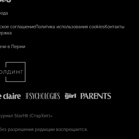
рода
ское соглашение
Политика использования cookies
Контакты
ержка
ачи в Перми
рнал StarHit (СтарХит)»
без разрешения редакции воспрещается.