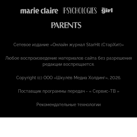
Сетевое издание «Онлайн журнал StarHit (СтарХит)»
Любое воспроизведение материалов сайта без разрешения
редакции воспрещается.
Copyright (с) ООО «Шкулёв Медиа Холдинг», 2026.
Поставщик программы передач - «
Сервис-ТВ
»
Рекомендательные технологии