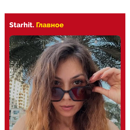
Starhit.
Главное