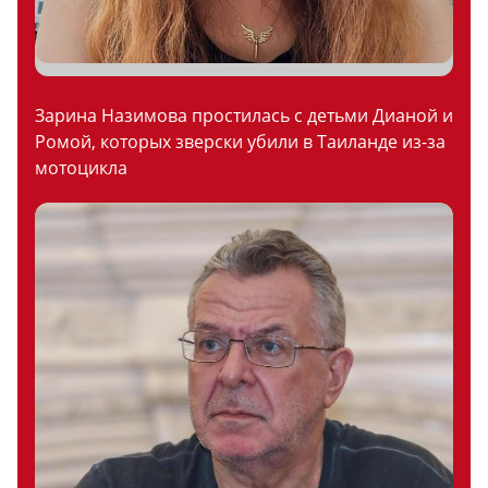
Зарина Назимова простилась с детьми Дианой и
Ромой, которых зверски убили в Таиланде из-за
мотоцикла